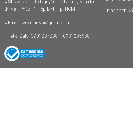
◽ Showroom: 46 Nguyễn Thị Nhung, Khu đô
thị Vạn Phúc, P. Hiệp Bình, Tp. HCM
Chính sách đổi
◽ Email:
winchair.vn@gmail.com
◽ Tel & Zalo: 0901287288 – 0931285588