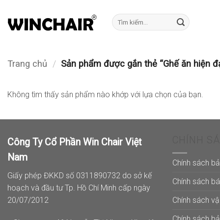
Bỏ
qua
Tìm
kiếm:
nội
dung
Trang chủ
/
Sản phẩm được gắn thẻ “Ghế ăn hiện đ
Không tìm thấy sản phẩm nào khớp với lựa chọn của bạn.
CHÍNH S
Công Ty Cổ Phần Win Chair Việt
Nam
Chính sách b
Giấy phép ĐKKD số 0311890732 do sở kế
Chính sách b
hoạch và đầu tư Tp. Hồ Chí Minh cấp ngày
Chính sách v
20/07/2012
Chính sách b