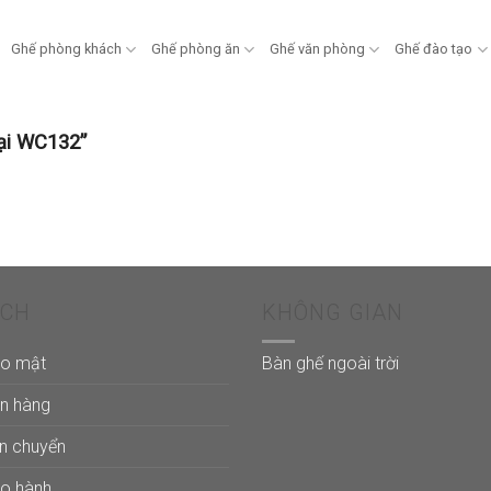
Ghế phòng khách
Ghế phòng ăn
Ghế văn phòng
Ghế đào tạo
ại WC132”
ÁCH
KHÔNG GIAN
ảo mật
Bàn ghế ngoài trời
án hàng
ận chuyển
ảo hành