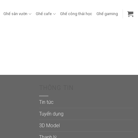
Ghế sân vườn
Ghế cafe
Ghế công thái học
Ghế gaming
THÔNG TIN
Tin tức
Tuyển dụng
3D Model
Thanh lý