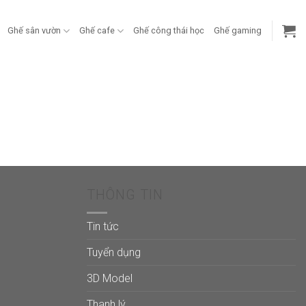
Ghế sân vườn
Ghế cafe
Ghế công thái học
Ghế gaming
THÔNG TIN
Tin tức
Tuyển dụng
3D Model
Thanh lý