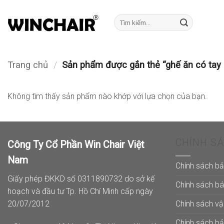
Bỏ
qua
Tìm
kiếm:
nội
dung
Trang chủ
/
Sản phẩm được gắn thẻ “ghế ăn có tay 
Không tìm thấy sản phẩm nào khớp với lựa chọn của bạn.
CHÍNH S
Công Ty Cổ Phần Win Chair Việt
Nam
Chính sách b
Giấy phép ĐKKD số 0311890732 do sở kế
Chính sách b
hoạch và đầu tư Tp. Hồ Chí Minh cấp ngày
Chính sách v
20/07/2012
Chính sách b