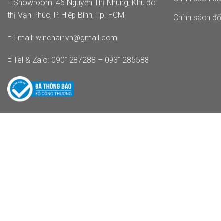
◽ Showroom: 46 Nguyễn Thị Nhung, Khu đô
thị Vạn Phúc, P. Hiệp Bình, Tp. HCM
Chính sách đổi
◽ Email:
winchair.vn@gmail.com
◽ Tel & Zalo: 0901287288 – 0931285588