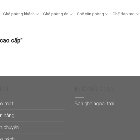
Ghế phòng khách
Ghế phòng ăn
Ghế văn phòng
Ghế đào tạo
cao cấp”
ÁCH
KHÔNG GIAN
ảo mật
Bàn ghế ngoài trời
án hàng
ận chuyển
ảo hành