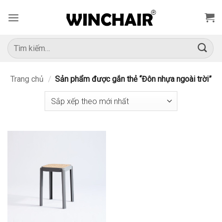
Bỏ
qua
nội
dung
Tìm
kiếm:
Trang chủ
/
Sản phẩm được gắn thẻ “Đôn nhựa ngoài trời”