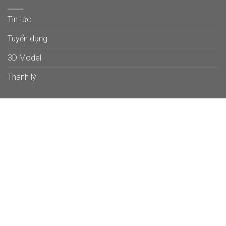
Tin tức
Tuyển dụng
3D Model
Thanh lý