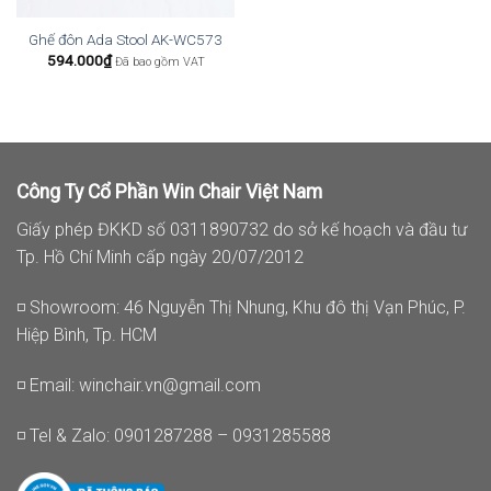
Ghế đôn Ada Stool AK-WC573
594.000
₫
Đã bao gồm VAT
Công Ty Cổ Phần Win Chair Việt Nam
Giấy phép ĐKKD số 0311890732 do sở kế hoạch và đầu tư
Tp. Hồ Chí Minh cấp ngày 20/07/2012
◽ Showroom: 46 Nguyễn Thị Nhung, Khu đô thị Vạn Phúc, P.
Hiệp Bình, Tp. HCM
◽ Email:
winchair.vn@gmail.com
◽ Tel & Zalo: 0901287288 – 0931285588