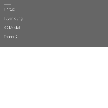
Tin tức
Tuyển dụng
3D Model
Thanh lý