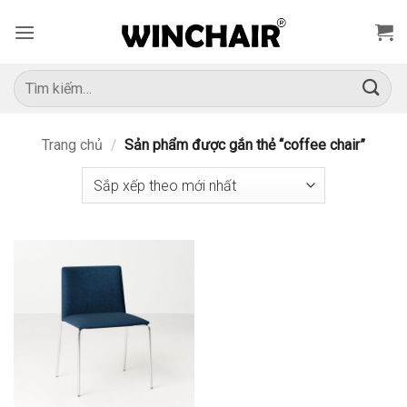
Bỏ
qua
nội
dung
Tìm
kiếm:
Trang chủ
/
Sản phẩm được gắn thẻ “coffee chair”