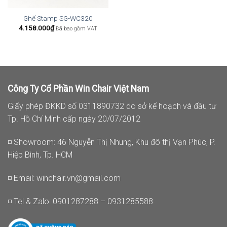
Ghế Stamp SG-WC320
4.158.000
₫
Đã bao gồm VAT
Công Ty Cổ Phần Win Chair Việt Nam
Giấy phép ĐKKD số 0311890732 do sở kế hoạch và đầu tư
Tp. Hồ Chí Minh cấp ngày 20/07/2012
◽ Showroom: 46 Nguyễn Thị Nhung, Khu đô thị Vạn Phúc, P.
Hiệp Bình, Tp. HCM
◽ Email:
winchair.vn@gmail.com
◽ Tel & Zalo: 0901287288 – 0931285588