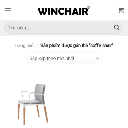
Bỏ
qua
nội
dung
Tìm
kiếm:
Trang chủ
/
Sản phẩm được gắn thẻ “coffe chair”