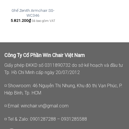
Ghế Zenith Armchair SG-
WC346
5.821.200
₫
Đã bao gồm VAT
Công Ty Cổ Phần Win Chair Việt Nam
Giấy phép ĐKKD số 0311890732 do sở kế hoạch và đầu tư
Tp. Hồ Chí Minh cấp ngày 20/07/2012
◽ Showroom: 46 Nguyễn Thị Nhung, Khu đô thị Vạn Phúc, P.
Hiệp Bình, Tp. HCM
◽ Email:
winchair.vn@gmail.com
◽ Tel & Zalo: 0901287288 – 0931285588