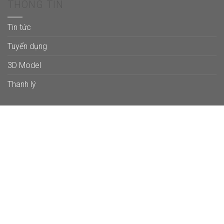
THÔNG TIN
Tin tức
Tuyển dụng
3D Model
Thanh lý