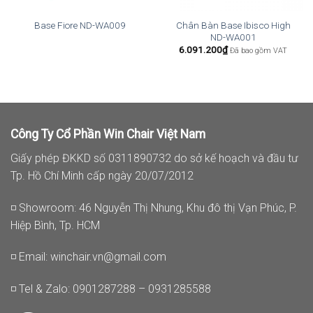
Chân Bàn Base Ibisco High
Base Fiore ND-WA009
ND-WA001
6.091.200
₫
Đã bao gồm VAT
Công Ty Cổ Phần Win Chair Việt Nam
Giấy phép ĐKKD số 0311890732 do sở kế hoạch và đầu tư
Tp. Hồ Chí Minh cấp ngày 20/07/2012
◽ Showroom: 46 Nguyễn Thị Nhung, Khu đô thị Vạn Phúc, P.
Hiệp Bình, Tp. HCM
◽ Email:
winchair.vn@gmail.com
◽ Tel & Zalo: 0901287288 – 0931285588