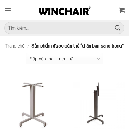
Bỏ
qua
nội
dung
Tìm
kiếm:
Trang chủ
/
Sản phẩm được gắn thẻ “chân bàn sang trọng”