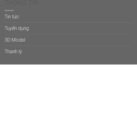
THÔNG TIN
Tin tức
Tuyển dụng
3D Model
Thanh lý