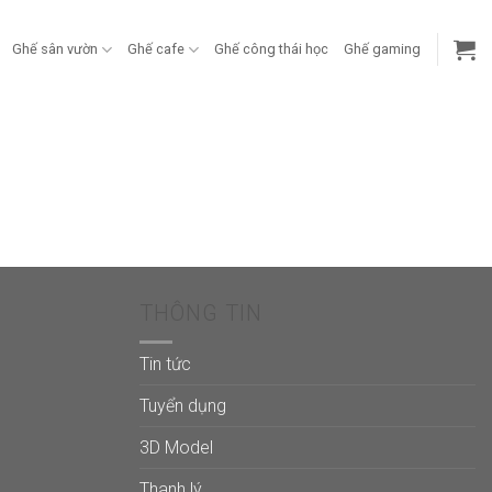
Ghế sân vườn
Ghế cafe
Ghế công thái học
Ghế gaming
THÔNG TIN
Tin tức
Tuyển dụng
3D Model
Thanh lý