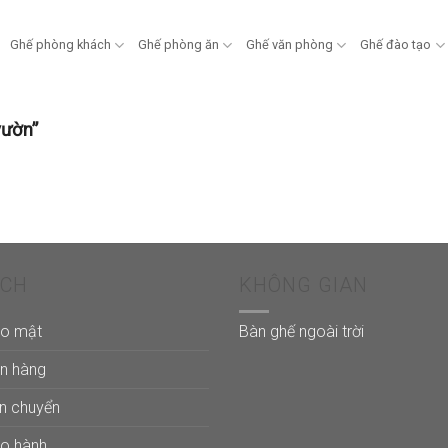
Ghế phòng khách
Ghế phòng ăn
Ghế văn phòng
Ghế đào tạo
vườn”
ÁCH
KHÔNG GIAN
ảo mật
Bàn ghế ngoài trời
án hàng
ận chuyển
ảo hành