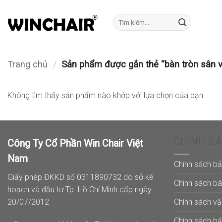
Bỏ
qua
Tìm
kiếm:
nội
dung
Trang chủ
/
Sản phẩm được gắn thẻ “bàn tròn sân 
Không tìm thấy sản phẩm nào khớp với lựa chọn của bạn.
CHÍNH S
Công Ty Cổ Phần Win Chair Việt
Nam
Chính sách b
Giấy phép ĐKKD số 0311890732 do sở kế
Chính sách b
hoạch và đầu tư Tp. Hồ Chí Minh cấp ngày
Chính sách v
20/07/2012
Chính sách b