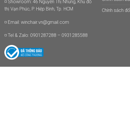
◽ Showroom: 46 Nguyễn Thị Nhung, Khu đô
thị Vạn Phúc, P. Hiệp Bình, Tp. HCM
Chính sách đổi
◽ Email:
winchair.vn@gmail.com
◽ Tel & Zalo: 0901287288 – 0931285588