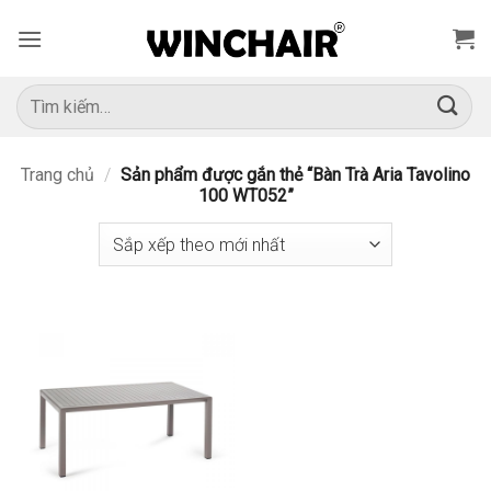
Bỏ
qua
nội
dung
Tìm
kiếm:
Trang chủ
/
Sản phẩm được gắn thẻ “Bàn Trà Aria Tavolino
100 WT052”