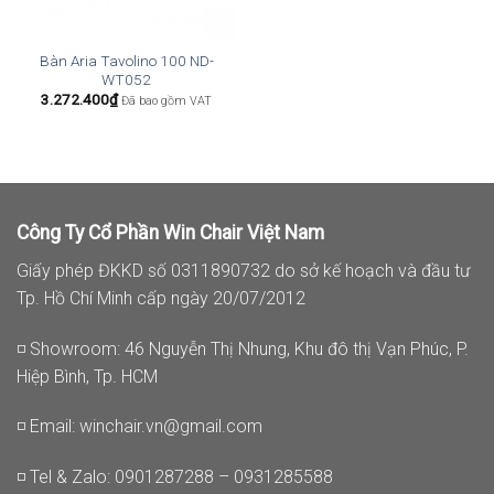
Bàn Aria Tavolino 100 ND-
WT052
3.272.400
₫
Đã bao gồm VAT
Công Ty Cổ Phần Win Chair Việt Nam
Giấy phép ĐKKD số 0311890732 do sở kế hoạch và đầu tư
Tp. Hồ Chí Minh cấp ngày 20/07/2012
◽ Showroom: 46 Nguyễn Thị Nhung, Khu đô thị Vạn Phúc, P.
Hiệp Bình, Tp. HCM
◽ Email:
winchair.vn@gmail.com
◽ Tel & Zalo: 0901287288 – 0931285588