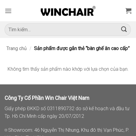
Bỏ
qua
nội
dung
Tìm
kiếm:
Trang chủ
/
Sản phẩm được gắn thẻ “bàn ghế ăn cao cấp”
Không tìm thấy sản phẩm nào khớp với lựa chọn của bạn.
Công Ty Cổ Phần Win Chair Việt Nam
Giấy phép ĐKKD số 0311890732 do sở kế hoạch và đầu tư
Tp. Hồ Chí Minh cấp ngày 20/07/2012
◽ Showroom: 46 Nguyễn Thị Nhung, Khu đô thị Vạn Phúc, P.