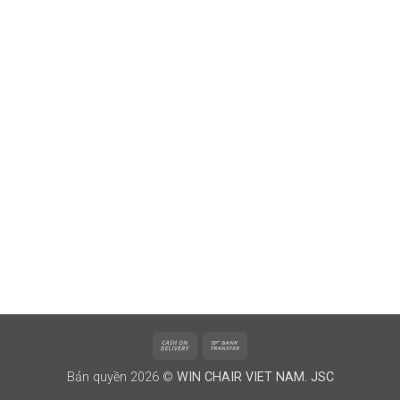
Cash
Bank
On
Transfer
Bản quyền 2026 ©
WIN CHAIR VIET NAM. JSC
Delivery