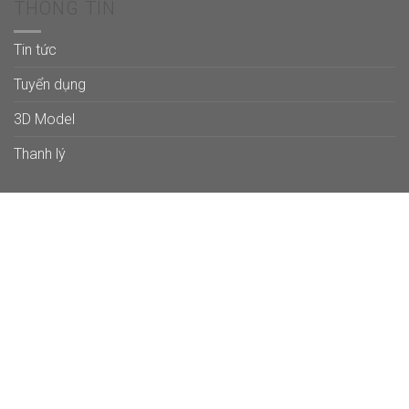
THÔNG TIN
Tin tức
Tuyển dụng
3D Model
Thanh lý