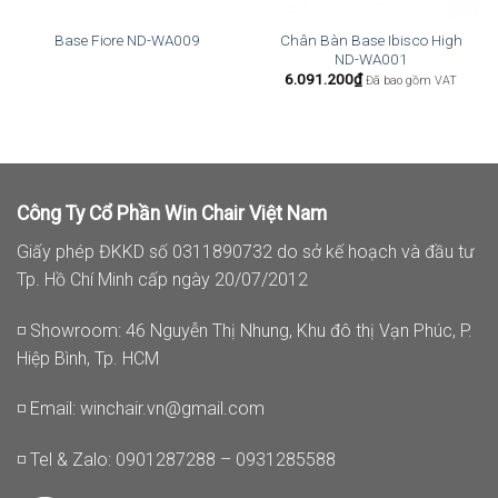
Chân Bàn Base Ibisco High
Base Fiore ND-WA009
ND-WA001
6.091.200
₫
Đã bao gồm VAT
Công Ty Cổ Phần Win Chair Việt Nam
Giấy phép ĐKKD số 0311890732 do sở kế hoạch và đầu tư
Tp. Hồ Chí Minh cấp ngày 20/07/2012
◽ Showroom: 46 Nguyễn Thị Nhung, Khu đô thị Vạn Phúc, P.
Hiệp Bình, Tp. HCM
◽ Email:
winchair.vn@gmail.com
◽ Tel & Zalo: 0901287288 – 0931285588