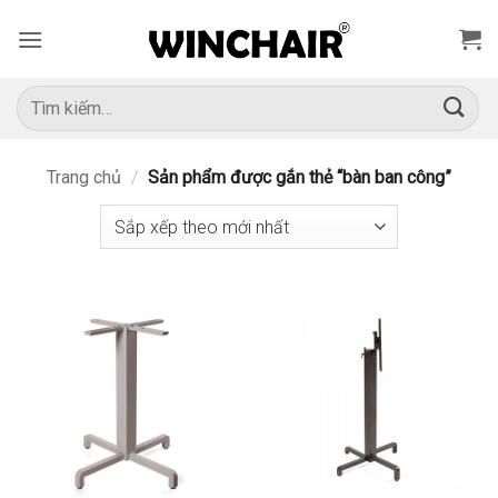
Bỏ
qua
nội
dung
Tìm
kiếm:
Trang chủ
/
Sản phẩm được gắn thẻ “bàn ban công”