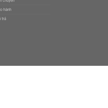
ận chuyển
ảo hành
 trả