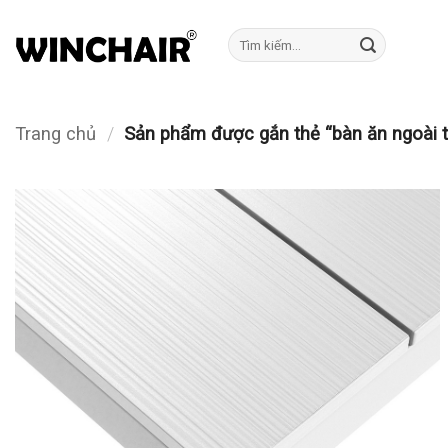
Bỏ
qua
Tìm
kiếm:
nội
dung
Trang chủ
/
Sản phẩm được gắn thẻ “bàn ăn ngoài t