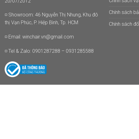
Chính sách v
20/07/2012
Chính sách b
◽ Showroom: 46 Nguyễn Thị Nhung, Khu đô
thị Vạn Phúc, P. Hiệp Bình, Tp. HCM
Chính sách đổi
◽ Email:
winchair.vn@gmail.com
◽ Tel & Zalo: 0901287288 – 0931285588