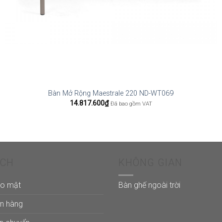
Bàn Mở Rộng Maestrale 220 ND-WT069
14.817.600
₫
Đã bao gồm VAT
ÁCH
KHÔNG GIAN
ảo mật
Bàn ghế ngoài trời
án hàng