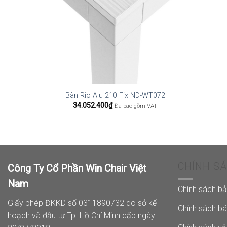
Bàn Rio Alu 210 Fix ND-WT072
34.052.400
₫
Đã bao gồm VAT
CHÍNH S
Công Ty Cổ Phần Win Chair Việt
Nam
Chính sách b
Giấy phép ĐKKD số 0311890732 do sở kế
Chính sách b
hoạch và đầu tư Tp. Hồ Chí Minh cấp ngày