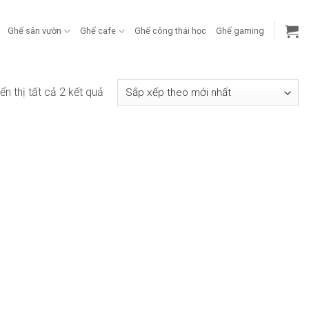
Ghế sân vườn
Ghế cafe
Ghế công thái học
Ghế gaming
Đã
ển thị tất cả 2 kết quả
sắp
xếp
theo
mới
nhất