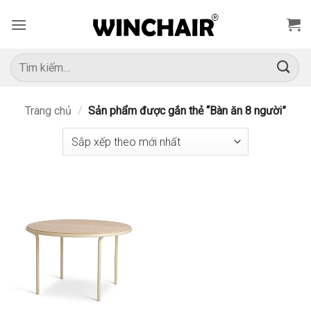
Bỏ
qua
nội
dung
Tìm
kiếm:
Trang chủ
/
Sản phẩm được gắn thẻ “Bàn ăn 8 người”