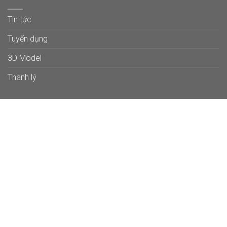
Tin tức
Tuyển dụng
3D Model
Thanh lý