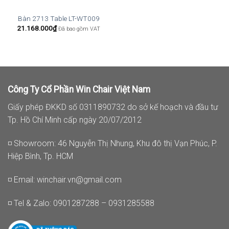
Bàn 2713 Table LT-WT009
21.168.000
₫
Đã bao gồm VAT
Công Ty Cổ Phần Win Chair Việt Nam
Giấy phép ĐKKD số 0311890732 do sở kế hoạch và đầu tư
Tp. Hồ Chí Minh cấp ngày 20/07/2012
◽ Showroom: 46 Nguyễn Thị Nhung, Khu đô thị Vạn Phúc, P.
Hiệp Bình, Tp. HCM
◽ Email:
winchair.vn@gmail.com
◽ Tel & Zalo: 0901287288 – 0931285588