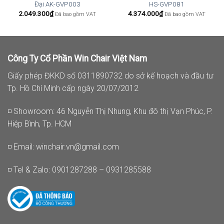
Đại AK-GVP003
HS-GVP081
2.049.300
₫
4.374.000
₫
Đã bao gồm VAT
Đã bao gồm VAT
Công Ty Cổ Phần Win Chair Việt Nam
Giấy phép ĐKKD số 0311890732 do sở kế hoạch và đầu tư
Tp. Hồ Chí Minh cấp ngày 20/07/2012
◽ Showroom: 46 Nguyễn Thị Nhung, Khu đô thị Vạn Phúc, P.
Hiệp Bình, Tp. HCM
◽ Email:
winchair.vn@gmail.com
◽ Tel & Zalo: 0901287288 – 0931285588