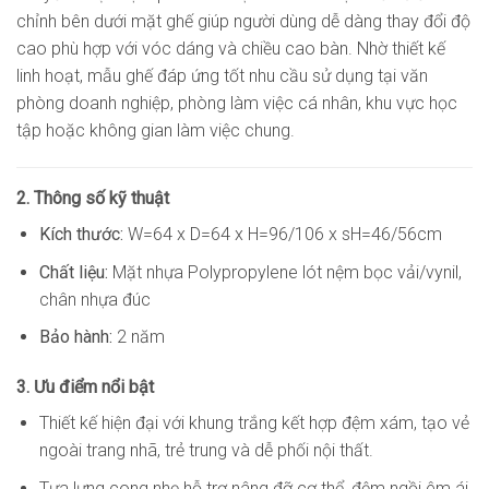
chỉnh bên dưới mặt ghế giúp người dùng dễ dàng thay đổi độ
cao phù hợp với vóc dáng và chiều cao bàn. Nhờ thiết kế
linh hoạt, mẫu ghế đáp ứng tốt nhu cầu sử dụng tại văn
phòng doanh nghiệp, phòng làm việc cá nhân, khu vực học
tập hoặc không gian làm việc chung.
2. Thông số kỹ thuật
Kích thước:
W=64 x D=64 x H=96/106 x sH=46/56cm
Chất liệu:
Mặt nhựa Polypropylene lót nệm bọc vải/vynil,
chân nhựa đúc
Bảo hành:
2 năm
3. Ưu điểm nổi bật
Thiết kế hiện đại với khung trắng kết hợp đệm xám, tạo vẻ
ngoài trang nhã, trẻ trung và dễ phối nội thất.
Tựa lưng cong nhẹ hỗ trợ nâng đỡ cơ thể, đệm ngồi êm ái